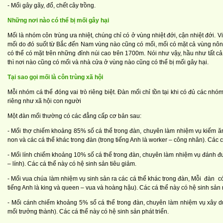
- Mối gây gãy, đổ, chết cây trồng.
Những nơi nào có thể bị mối gây hại
Mối là nhóm côn trùng ưa nhiệt, chúng chỉ có ở vùng nhiệt đới, cận nhiệt đới.
mối do đó suốt từ Bắc đến Nam vùng nào cũng có mối, mối có mặt cả vùng nông
có thể có mặt trên những đỉnh núi cao trên 1700m. Nói như vậy, hầu như tất cả
thì nơi nào cũng có mối và nhà cửa ở vùng nào cũng có thể bị mối gây hại.
Tại sao gọi mối là côn trùng xã hội
Mỗi nhóm cá thể đóng vai trò riêng biệt. Đàn mối chỉ tồn tại khi có đủ các n
riêng như xã hội con người
Một đàn mối thường có các đẳng cấp cơ bản sau:
- Mối thợ chiếm khoảng 85% số cá thể trong đàn, chuyên làm nhiệm vụ kiếm ăn
non và các cá thể khác trong đàn (trong tiếng Anh là worker – công nhân). Các c
- Mối lính chiếm khoảng 10% số cá thể trong đàn, chuyên làm nhiệm vụ đánh đuổi
– lính). Các cá thể này có hệ sinh sản tiêu giảm.
- Mối vua chúa làm nhiệm vụ sinh sản ra các cá thể khác trong đàn, Mỗi đàn c
tiếng Anh là king và queen – vua và hoàng hậu). Các cá thể này có hệ sinh sản rấ
- Mối cánh chiếm khoảng 5% số cá thể trong đàn, chuyên làm nhiệm vụ xây dự
mối trưởng thành). Các cá thể này có hệ sinh sản phát triển.