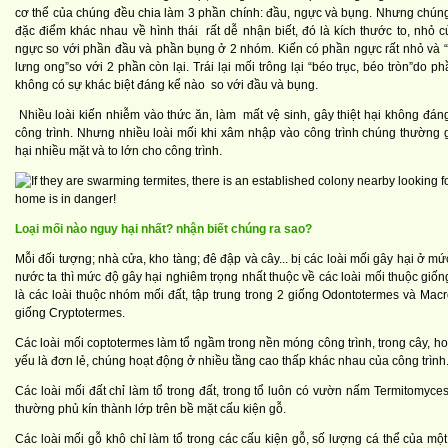
cơ thể của chúng đều chia làm 3 phần chính: đầu, ngực và bụng. Nhưng chún
đặc điểm khác nhau về hình thái rất dễ nhận biết, đó là kích thước to, nhỏ 
ngực so với phần đầu và phần bụng ở 2 nhóm. Kiến có phần ngực rất nhỏ và “
lưng ong”so với 2 phần còn lại. Trái lại mối trông lại “béo trục, béo tròn”do p
không có sự khác biệt đáng kể nào so với đầu và bụng.
Nhiều loài kiến nhiễm vào thức ăn, làm mất vệ sinh, gây thiệt hại không đán
công trình. Nhưng nhiều loài mối khi xâm nhập vào công trình chúng thường g
hại nhiều mặt và to lớn cho công trình.
Loại mối nào nguy hại nhất? nhận biết chúng ra sao?
Mỗi đối tượng; nhà cửa, kho tàng; đê đập và cây... bị các loài mối gây hại ở m
nước ta thì mức độ gây hại nghiêm trọng nhất thuộc về các loài mối thuộc giống
là các loài thuộc nhóm mối đất, tập trung trong 2 giống Odontotermes và Mac
giống Cryptotermes.
Các loài mối coptotermes làm tổ ngầm trong nền móng công trình, trong cây, h
yếu là đơn lẻ, chúng hoạt động ở nhiều tầng cao thấp khác nhau của công trình
Các loài mối đất chỉ làm tổ trong đất, trong tổ luôn có vườn nấm Termitomyc
thường phủ kín thành lớp trên bề mặt cấu kiện gỗ.
Các loài mối gỗ khô chỉ làm tổ trong các cấu kiện gỗ, số lượng cá thể của một 