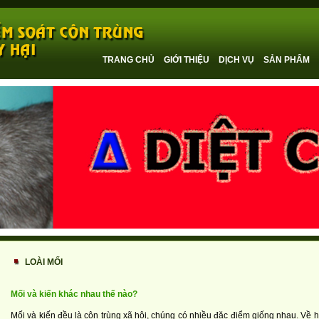
TRANG CHỦ
GIỚI THIỆU
DỊCH VỤ
SẢN PHẨM
LOÀI MỐI
Mối và kiến khác nhau thế nào?
Mối và kiến đều là côn trùng xã hội, chúng có nhiều đặc điểm giống nhau. Về hì