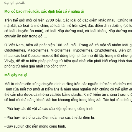
dạng hạt cải.
Mối có bao nhiêu loài, xác định loài có ý nghĩa gì
Trên thế giới mối có trên 2700 loài. Các loài có đặc điểm khác nhau. Chúng khá
mặt đất, có loài làm tổ chìm, có loài làm tổ trên cây), đặc điểm dinh dưỡng (có
có loài chuyên ăn mùn), có loài đắp đường mui, có loài không đắp đường mui
chuyên ăn bên trong gỗ….
Ở Việt Nam, hiện đã phát hiện 106 loài mối. Trong đó có một số nhóm loài g
Odototermes, Macrotermes, Microtermes, Hypotermes, Cryptotermes. Biện ph
nhau; các loài Coptotermes có thể dùng biện pháp nhử để tập trung mối nhưng 
Vì vậy, để đề ra biện pháp phòng trừ hiệu quả nhất cần phải biết công trình đan
phòng trừ hiệu quả nhất cho công trình.
Mối gây hại gì
Mối là nhóm côn trùng chuyên dinh dưỡng trên các nguồn thức ăn có chứa cel
Hàm của mối thợ (mối đi kiếm ăn) là hàm nhai nghiền nên chúng có thể gặm đư
thể cắn phá được cả những vật liệu bằng plastic. Khi đi kiếm ăn chúng thường đ
số loài có khả năng khoét đất tạo khoang rỗng trong lòng đất. Tác hại của chúng 
- Phá huỷ các đồ vật và các cấu kiện gỗ trong công trình.
- Phá huỷ hệ thống cáp điện ngầm và các thiết bị điện tử.
- Gây sụt lún cho nền móng công trình.