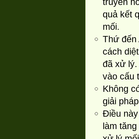
truyền ho
quả kết 
mối.
Thứ đến 
cách diệ
đã xử lý
vào cấu t
Không có
giải phá
Điều này
làm tăng
xử lý mối