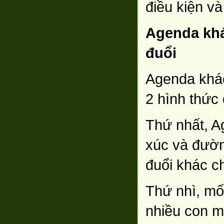
điều kiện và
Agenda khá
đuổi
Agenda khác
2 hình thức 
Thứ nhất, A
xúc và đườn
đuổi khác c
Thứ nhì, mối
nhiều con m