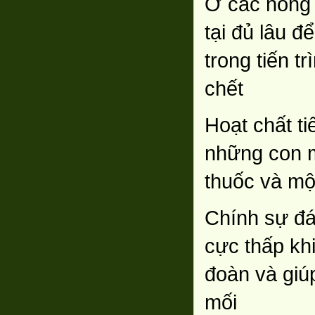
Ở các nồng 
tại đủ lâu 
trong tiến t
chết
Hoạt chất ti
những con m
thuốc và một
Chính sự đá
cực thấp kh
đoàn và giú
mối