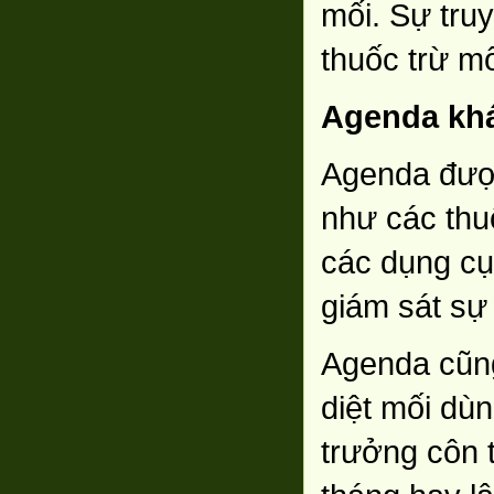
mối. Sự tru
thuốc trừ m
Agenda khá
Agenda được
như các thuố
các dụng cụ,
giám sát sự
Agenda cũng
diệt mối dù
trưởng côn 