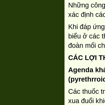
Những công 
xác định cá
Khi đáp ứng 
biểu ở các t
đoàn mối ch
CÁC LỢI 
Agenda khá
(pyrethrroi
Các thuốc t
xua đuổi khi