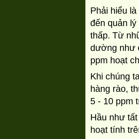
Phải hiểu l
đến quản lý 
thấp. Từ nh
dường như d
ppm hoạt ch
Khi chúng ta
hàng rào, t
5 - 10 ppm t
Hầu như tất
hoạt tính tr