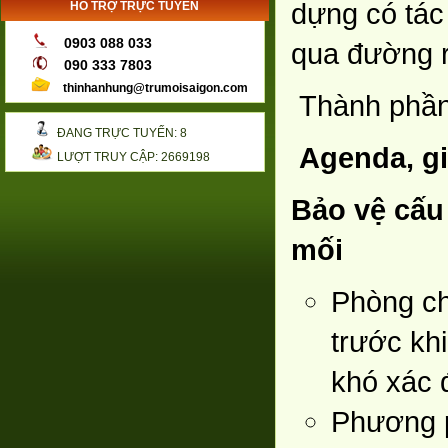
dựng có tác 
HỖ TRỢ TRỰC TUYẾN
0903 088 033
qua đường r
090 333 7803
thinhanhung@trumoisaigon.com
Thành phần: F
ĐANG TRỰC TUYẾN: 8
Agenda, gi
LƯỢT TRUY CẬP: 2669198
Bảo vệ cấu
mối
Phòng ch
trước kh
khó xác đ
Phương p