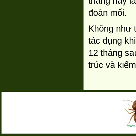
tháng hay lâ
đoàn mối.
Không như t
tác dụng kh
12 tháng sa
trúc và kiể