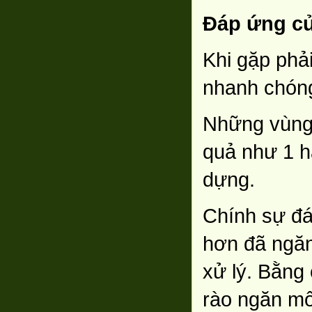
Đáp ứng củ
Khi gặp phả
nhanh chón
Những vùng 
quả như 1 h
dựng.
Chính sự đá
hơn đã ngăn
xử lý. Bằng
rào ngăn mố