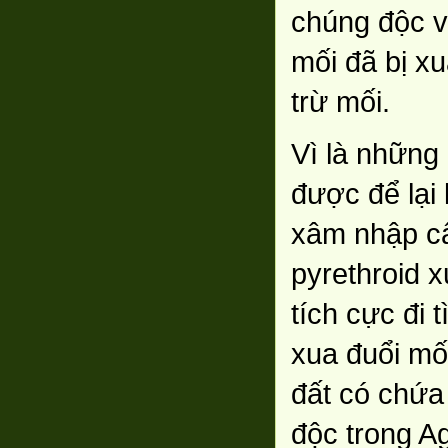
chúng độc vớ
mối đã bị xu
trừ mối.
Vì là những 
được để lại
xâm nhập cấ
pyrethroid x
tích cực đi 
xua đuổi mố
đất có chứa
độc trong A