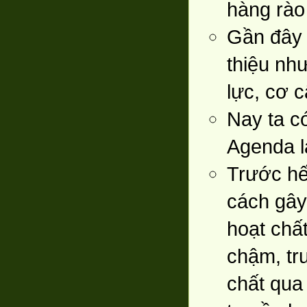
hàng rào
Gần đây 
thiệu như
lực, cơ c
Nay ta c
Agenda l
Trước hế
cách gây
hoạt chấ
chậm, tr
chất qua