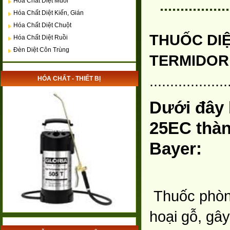
Hóa Chất Diệt Muỗi
.............
Hóa Chất Diệt Kiến, Gián
Hóa Chất Diệt Chuột
THUỐC DIỆ
Hóa Chất Diệt Ruồi
Đèn Diệt Côn Trùng
TERMIDOR 
................
HÓA CHẤT - THIẾT BỊ
Dưới đây 
25EC thà
Bayer:
Thuốc phòng
hoại gỗ, gâ