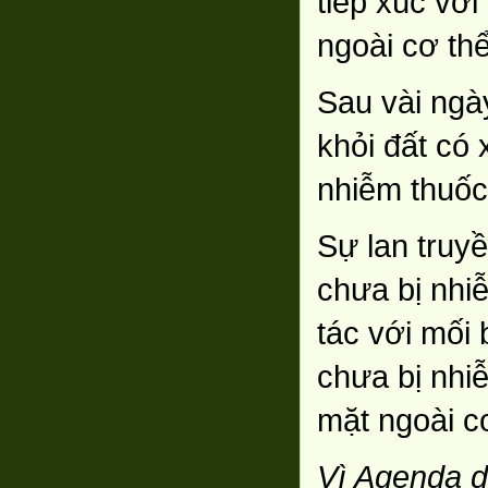
tiếp xúc với 
ngoài cơ thể
Sau vài ngà
khỏi đất có
nhiễm thuốc
Sự lan truyề
chưa bị nhi
tác với mối
chưa bị nhiễ
mặt ngoài c
Vì Agenda d