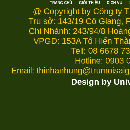
TRANG CHỦ
GIỚI THIỆU
DỊCH VỤ
@ Copyright by Công ty 
Trụ sở: 143/19 Cô Giang,
Chi Nhánh: 243/94/8 Hoàn
VPGD: 153A Tô Hiến Thà
Tell: 08 6678 7
Hotline: 0903 
Email: thinhanhung@trumoisai
Design by Uni