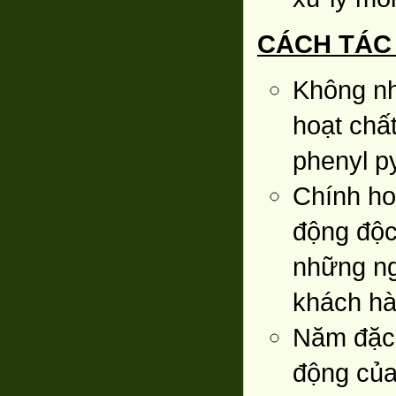
CÁCH TÁC
Không nh
hoạt chất
phenyl py
Chính ho
động độc 
những ng
khách hà
Năm đặc 
động của