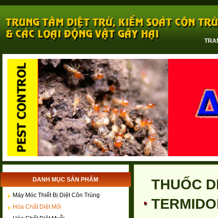
TRA
DANH MỤC SẢN PHẨM
THUỐC D
Máy Móc Thiết Bị Diệt Côn Trùng
TERMIDOR
Hóa Chất Diệt Mối