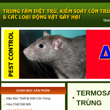
TRA
DANH MỤC SẢN PHẨM
TERMOSA
Máy Móc Thiết Bị Diệt Côn Trùng
TRÙNG
Hóa Chất Diệt Mối