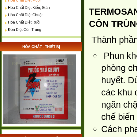
Hóa Chất Diệt Muỗi
Hóa Chất Diệt Kiến, Gián
TERMOSAN
Hóa Chất Diệt Chuột
CÔN TRÙ
Hóa Chất Diệt Ruồi
Đèn Diệt Côn Trùng
Thành phần
HÓA CHẤT - THIẾT BỊ
Phun khô
phòng ch
huyết. Dù
các khu d
ngăn chặn
chế biến
Cách pha