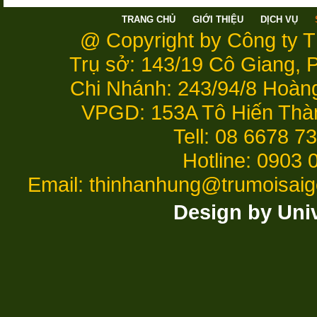
TRANG CHỦ
GIỚI THIỆU
DỊCH VỤ
@ Copyright by Công ty 
Trụ sở: 143/19 Cô Giang,
Chi Nhánh: 243/94/8 Hoàn
VPGD: 153A Tô Hiến Thà
Tell: 08 6678 7
Hotline: 0903 
Email: thinhanhung@trumoisai
Design by Uni