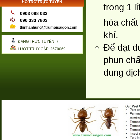
HỖ TRỢ TRỰC TUYẾN
trong 1 
0903 088 033
hóa chất
090 333 7803
thinhanhung@trumoisaigon.com
khí.
ĐANG TRỰC TUYẾN: 7
Để đạt đ
LƯỢT TRUY CẬP: 2670069
phun chất
dung dịc