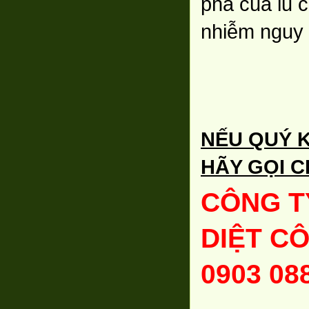
phá của lũ c
nhiễm nguy 
NẾU QUÝ 
HÃY GỌI C
CÔNG T
DIỆT C
0903 08