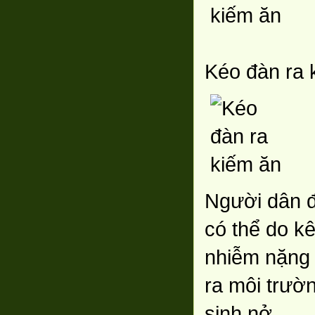
Kéo đàn ra 
Người dân đ
có thể do k
nhiễm nặng v
ra môi trườn
sinh nở.