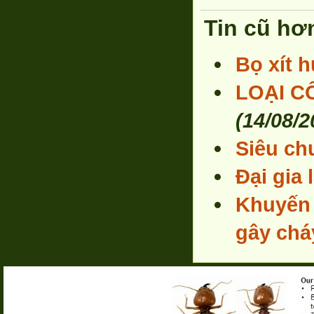
Tin cũ hơ
Bọ xít 
LOẠI C
(14/08/2
Siêu ch
Đại gia 
Khuyến 
gây chá