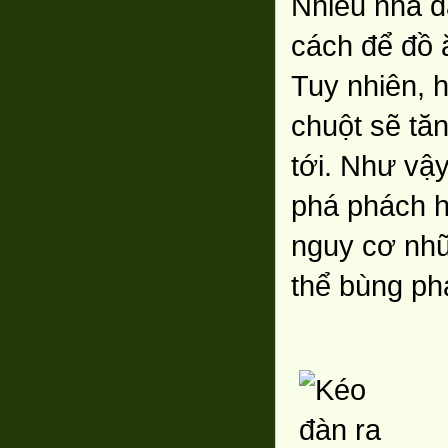
Nhiều nhà d
cách để đồ 
Tuy nhiên, 
chuột sẽ tăn
tới. Như vậ
phá phách h
nguy cơ nhữ
thể bùng ph