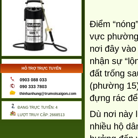
Điểm “nóng”
vực phường
nơi đây vào
nhận sự “lộ
HỖ TRỢ TRỰC TUYẾN
đất trống s
0903 088 033
(phường 15)
090 333 7803
thinhanhung@trumoisaigon.com
đựng rác để
ĐANG TRỰC TUYẾN: 4
Dù nơi này 
LƯỢT TRUY CẬP: 2668513
nhiều hộ dâ