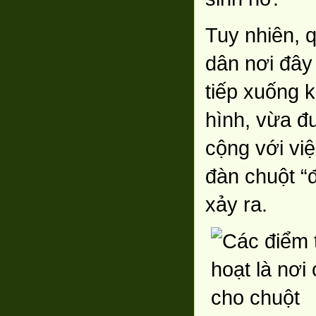
Tuy nhiên, q
dân nơi đây 
tiếp xuống k
hình, vừa đ
cộng với việ
đàn chuột “
xảy ra.