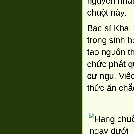
nguyên nhân 
chuột này.
Bác sĩ Khai
trong sinh 
tạo nguồn t
chức phát q
cư ngụ. Việ
thức ăn chắ