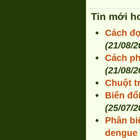
Tin mới h
Cách đọ
(21/08/2
Cách ph
(21/08/2
Chuột t
Biến đổ
(25/07/2
Phân bi
dengue