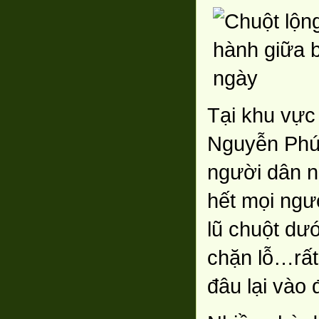
Tại khu vực
Nguyễn Phúc
người dân n
hết mọi ngư
lũ chuột dướ
chặn lỗ…rất
đâu lại vào 