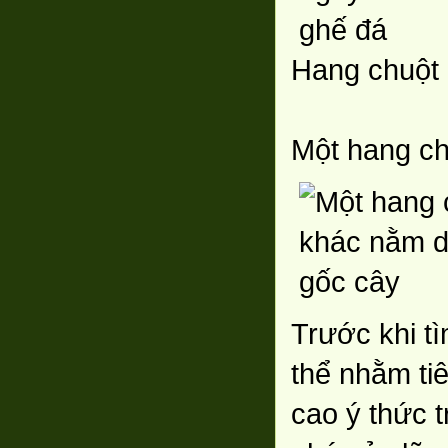
Hang chuột 
Một hang ch
Trước khi t
thể nhằm ti
cao ý thức 