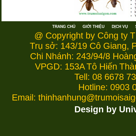
TRANG CHỦ
GIỚI THIỆU
DỊCH VỤ
@ Copyright by Công ty 
Trụ sở: 143/19 Cô Giang,
Chi Nhánh: 243/94/8 Hoàn
VPGD: 153A Tô Hiến Thà
Tell: 08 6678 7
Hotline: 0903 
Email: thinhanhung@trumoisai
Design by Uni