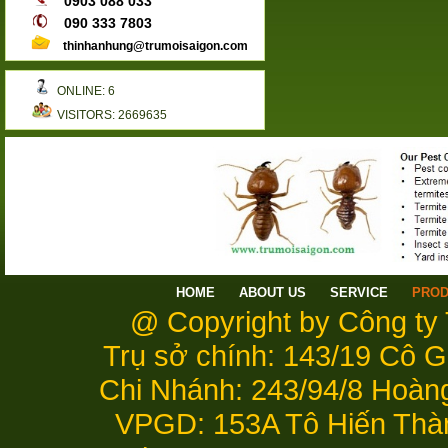
0903 088 033
090 333 7803
thinhanhung@trumoisaigon.com
ONLINE: 6
VISITORS: 2669635
HOME
ABOUT US
SERVICE
PRO
@ Copyright by Công t
Trụ sở chính: 143/19 Cô 
Chi Nhánh: 243/94/8 Hoàn
VPGD: 153A Tô Hiến Thà